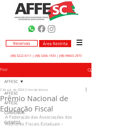
Reservas
Área Restrita
(48) 3222-6111
|
(48) 3266-1933
|
(48) 99603-2973
Post
AFFESC
2 de out. de 2024
2 min de leitura
AFFESC
Prêmio Nacional de
AFFESC
Educação Fiscal
CONVÊNIOS
A Federação das Associações dos 
EVENTOS
Auditores Fiscais Estaduais - 