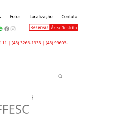
s
Fotos
Localização
Contato
Reservas
Área Restrita
111 | (48) 3266-1933 | (48) 99603-
FFESC