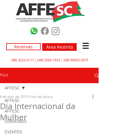
Reservas
Área Restrita
(48) 3222-6111
|
(48) 3266-1933
|
(48) 99603-2973
Post
AFFESC
8 de mar. de 2019
0 min de leitura
AFFESC
Dia Internacional da
AFFESC
Mulher
CONVÊNIOS
EVENTOS