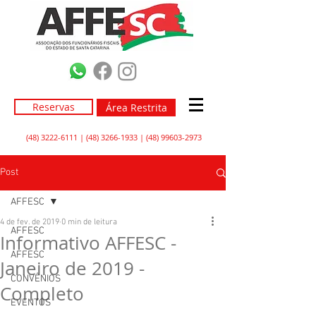
Reservas
Área Restrita
(48) 3222-6111
|
(48) 3266-1933
|
(48) 99603-2973
Post
AFFESC
4 de fev. de 2019
0 min de leitura
AFFESC
Informativo AFFESC -
AFFESC
Janeiro de 2019 -
CONVÊNIOS
Completo
EVENTOS